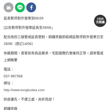
延長暫停對外營業到06/28
1908
次閱讀
[公告暫停對外營業延長至28/06」
配合政府三級警戒延長管制，銅鑼茶廠即起順延暫停對外營業日至
28/06（原訂14/06）
休廠期間，貴客如有商品需求，宅配服務仍會維持正常。請來電或
上網聯繫
電話：
037-987358
網址：
http://www.tongluotea.com
防疫優先，不便之處，尚祈見諒！
銅鑼茶廠