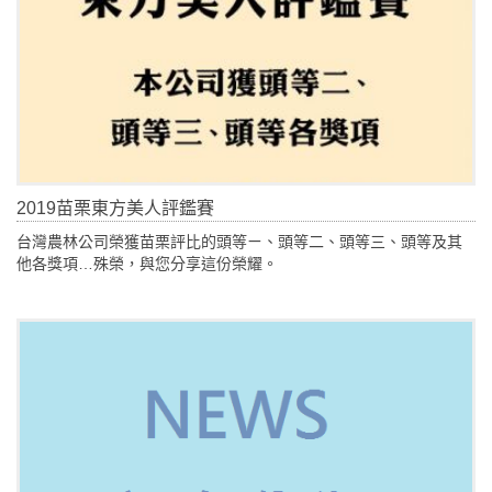
2019苗栗東方美人評鑑賽
台灣農林公司榮獲苗栗評比的頭等ㄧ、頭等二、頭等三、頭等及其
他各獎項…殊榮，與您分享這份榮耀。